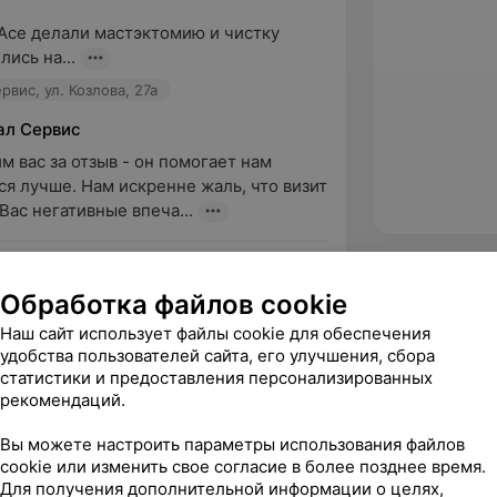
 Асе делали мастэктомию и чистку 
лись на...
вис, ул. Козлова, 27а
ал Сервис
м вас за отзыв - он помогает нам 
ся лучше. Нам искренне жаль, что визит 
Вас негативные впеча...
вержден
Обработка файлов cookie
 Неделю назад делали УЗ чистку Зубов 
Наш сайт использует файлы cookie для обеспечения
. Результатом чистки и посещением 
удобства пользователей сайта, его улучшения, сбора
льна, как...
статистики и предоставления персонализированных
рекомендаций.
вис, ул. Козлова, 27а
Вы можете настроить параметры использования файлов
cookie или изменить свое согласие в более позднее время.
Для получения дополнительной информации о целях,