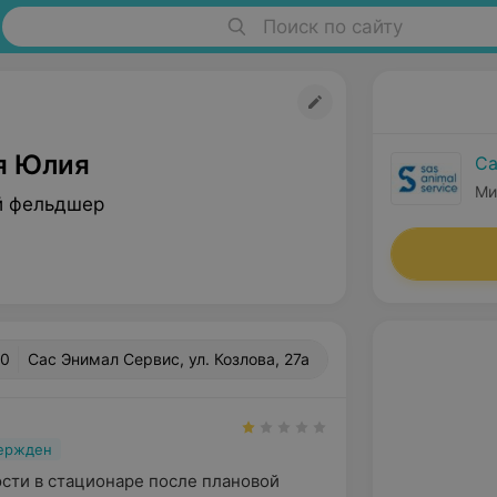
Поиск по сайту
я Юлия
Са
Ми
й фельдшер
.0
Сас Энимал Сервис, ул. Козлова, 27а
вержден
ти в стационаре после плановой 