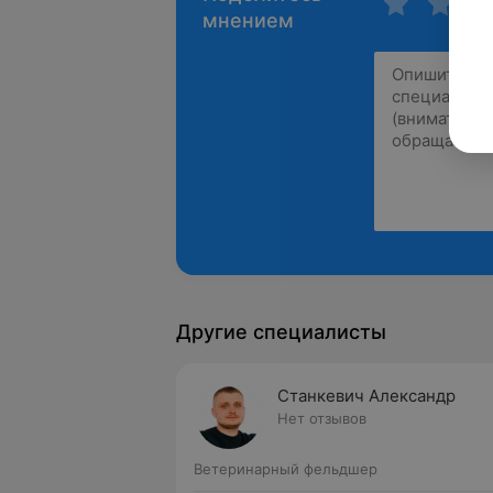
мнением
Другие специалисты
Станкевич Александр
Нет отзывов
Ветеринарный фельдшер