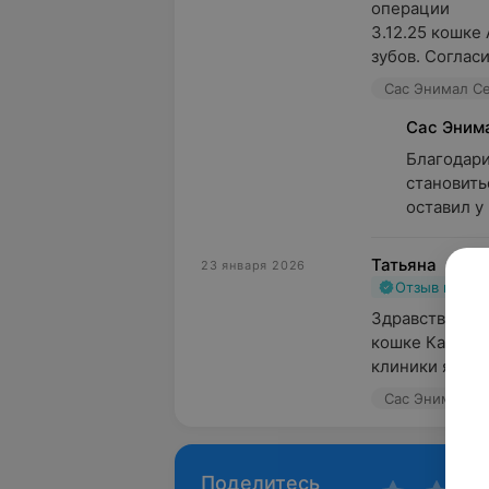
операции

3.12.25 кошке
зубов. Согласи
Сас Энимал Сер
Сас Эним
Благодари
становить
оставил у 
Татьяна
23 января 2026
Отзыв подт
Здравствуйте.
кошке Калипсо
клиники я дово
Сас Энимал Сер
Поделитесь