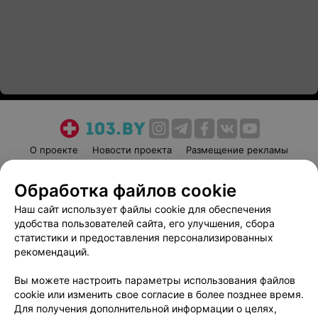
О проекте
Новости проекта
Размещение рекламы
Медицинский маркетинг
Публичный договор
Обработка файлов cookie
Пользовательское соглашение
Способы оплаты
Наш сайт использует файлы cookie для обеспечения
Вакансии
Партнеры
удобства пользователей сайта, его улучшения, сбора
Написать руководителю 103.by
статистики и предоставления персонализированных
Написать в поддержку
рекомендаций.
Персональные настройки cookie
Вы можете настроить параметры использования файлов
Обработка персональных данных
cookie или изменить свое согласие в более позднее время.
Для получения дополнительной информации о целях,