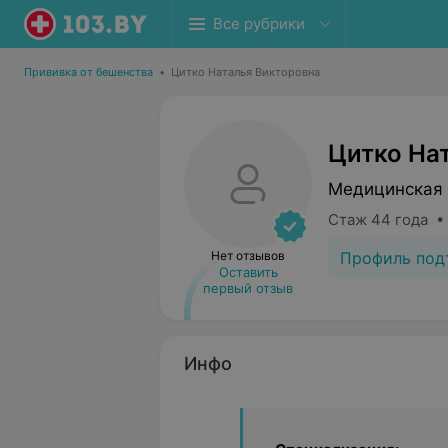
Все рубрики
Прививка от бешенства
•
Цитко Наталья Викторовна
Цитко На
Медицинская 
Стаж 44 года •
Профиль под
Нет отзывов
Оставить
первый отзыв
Инфо