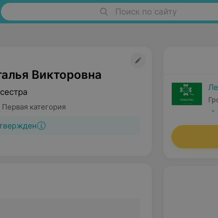
Поиск по сайту
талья Викторовна
Ле
сестра
Гр
 Первая категория
твержден