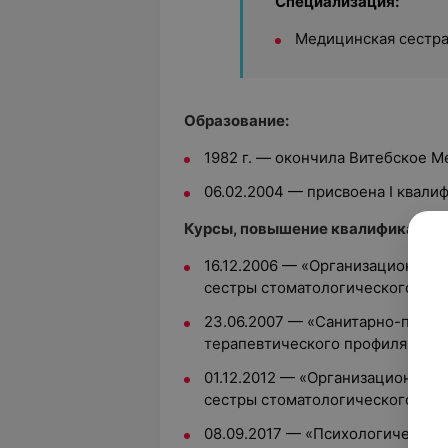
Специализация:
Медицинская сестра
Образование:
1982 г. — окончила Витебское 
06.02.2004 — присвоена I квали
Курсы, повышение квалификации:
16.12.2006 — «Организационные
сестры стоматологического каб
23.06.2007 — «Санитарно-проти
терапевтического профиля»;
01.12.2012 — «Организационные
сестры стоматологического каб
08.09.2017 — «Психологические