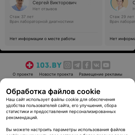
Сергей Викторович
Нет отзывов
Н
Стаж 37 лет
Стаж 29 лет
Врач лабораторной диагностики
Врач лабора
Нет информации о месте работы
Нет информа
О проекте
Новости проекта
Размещение рекламы
Медицинский маркетинг
Публичный договор
Обработка файлов cookie
Пользовательское соглашение
Способы оплаты
Наш сайт использует файлы cookie для обеспечения
Вакансии
Партнеры
удобства пользователей сайта, его улучшения, сбора
Написать руководителю 103.by
статистики и предоставления персонализированных
Написать в поддержку
рекомендаций.
Персональные настройки cookie
Вы можете настроить параметры использования файлов
Обработка персональных данных