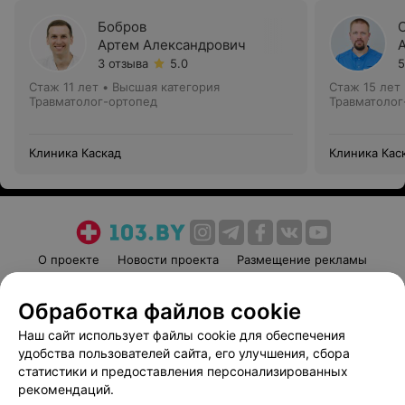
Бобров
Артем Александрович
3 отзыва
5.0
5
Стаж 11 лет
•
Высшая категория
Стаж 15 лет
Травматолог-ортопед
Травматолог
Клиника Каскад
Клиника Кас
О проекте
Новости проекта
Размещение рекламы
Медицинский маркетинг
Публичный договор
Обработка файлов cookie
Пользовательское соглашение
Способы оплаты
Наш сайт использует файлы cookie для обеспечения
Вакансии
Партнеры
удобства пользователей сайта, его улучшения, сбора
Написать руководителю 103.by
статистики и предоставления персонализированных
Написать в поддержку
рекомендаций.