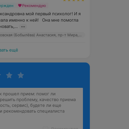
вержден
Рекомендую
ксандровна мой первый психолог! И я 
пала именно к ней!   Она мне помогла 
овать,...
Психолог Лесковская (Бобылёва) Анастасия, пр-т Мира, 32
зать ещё
Рекомендую