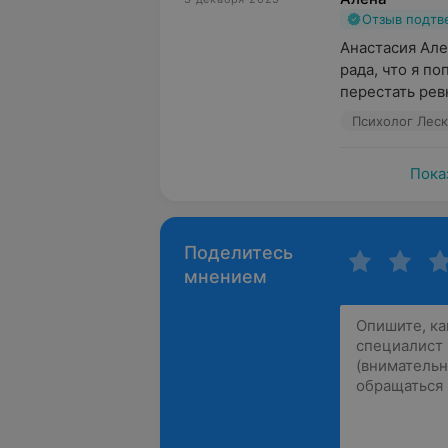
Отзыв подт
Анастасия Але
рада, что я по
перестать ревн
Пока
Поделитесь
мнением