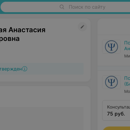
Поиск по сайту
ая Анастасия
ровна
Пс
Ан
Ми
твержден
Пс
(Б
Мо
Консульта
75 руб.