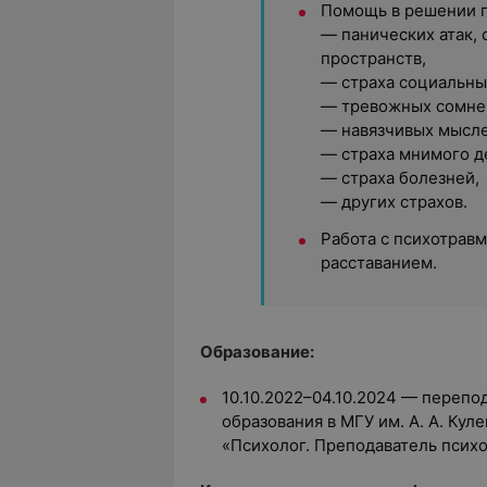
Помощь в решении п
— панических атак, 
пространств,
— страха социальны
— тревожных сомнен
— навязчивых мысле
— страха мнимого д
— страха болезней,
— других страхов.
Работа с психотрав
расставанием.
Образование:
10.10.2022–04.10.2024 — перепо
образования в МГУ им. А. А. Ку
«Психолог. Преподаватель психо