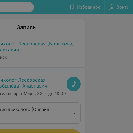
Избранное
Войти
Запись
ихолог Лесковская (Бобылёва)
астасия
нск
ихолог Лесковская
обылёва) Анастасия
гилев, пр-т Мира, 32
до 18:00
ция психолога (Онлайн)