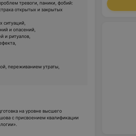
роблем тревоги, паники, фобий:
страха открытых и закрытых
х ситуаций,
ий и опасений,
й и ритуалов,
ефекта,
мой, переживанием утраты,
дготовка на уровне высшего
лешова с присвоением квалификации
логии».