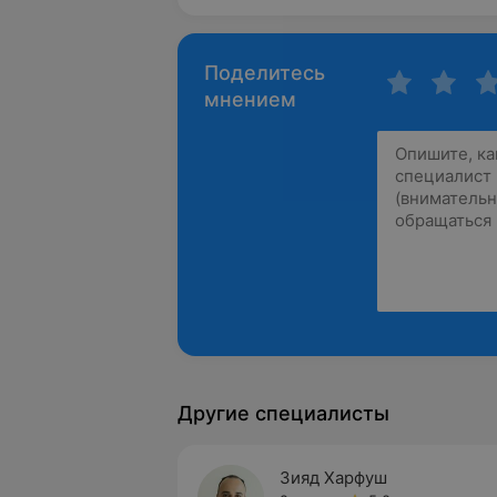
Поделитесь
мнением
Другие специалисты
Зияд Харфуш