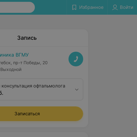
Избранное
Войти
Запись
иника ВГМУ
тебск, пр-т Победы, 20
Выходной
 консультация офтальмолога
б.
Записаться