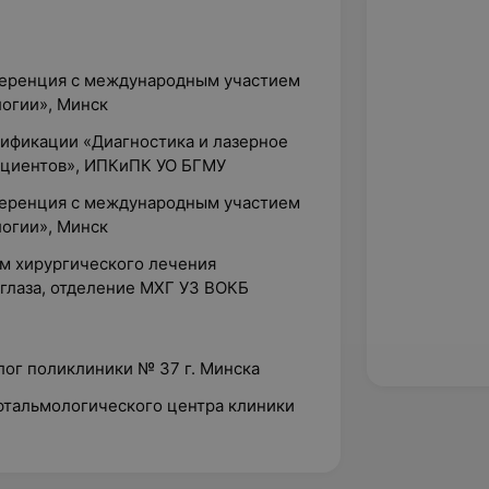
ференция с международным участием
огии», Минск
лификации «Диагностика и лазерное
ациентов», ИПКиПК УО БГМУ
ференция с международным участием
огии», Минск
ам хирургического лечения
 глаза, отделение МХГ УЗ ВОКБ
лог поликлиники № 37 г. Минска
офтальмологического центра клиники