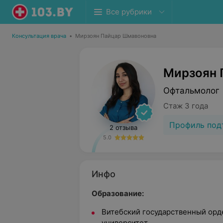
Все рубрики
Консультация врача
•
Мирзоян Пайцар Шмавоновна
Мирзоян 
Офтальмолог
Стаж 3 года
Профиль под
2 отзыва
5.0
Инфо
Образование:
Витебский государственный ор
университет