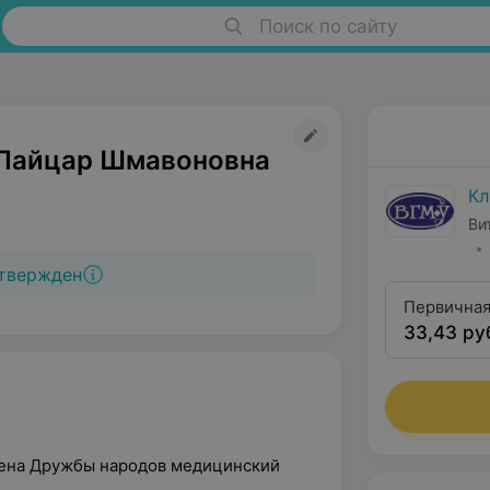
Поиск по сайту
Пайцар Шмавоновна
Кл
Ви
твержден
Первичная
33,43 ру
дена Дружбы народов медицинский