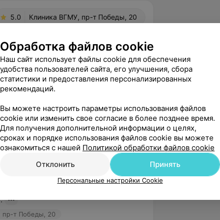
5.0
Клиника ВГМУ, пр-т Победы, 20
Обработка файлов cookie
вержден
Рекомендую
Наш сайт использует файлы cookie для обеспечения
удобства пользователей сайта, его улучшения, сбора
ый, внимательный, доктор. 
статистики и предоставления персонализированных
крупулёзный осмотр.

рекомендаций.
ентам отличается человечностью.

Вы можете настроить параметры использования файлов
cookie или изменить свое согласие в более позднее время.
 пр-т Победы, 20
Для получения дополнительной информации о целях,
сроках и порядке использования файлов cookie вы можете
ознакомиться с нашей
Политикой обработки файлов cookie
вержден
Рекомендую
Отклонить
Принять
д была на приеме у доктора!

я, милая. Прием прошел отлично, я 
Персональные настройки Cookie
ьна!

.
 пр-т Победы, 20