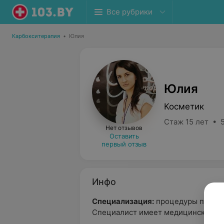
Все рубрики
Карбокситерапия
•
Юлия
Юлия
Косметик
Стаж 15 лет • 5
Нет отзывов
Оставить
первый отзыв
Инфо
Специализация:
процедуры по ухо
Специалист имеет медицинское об