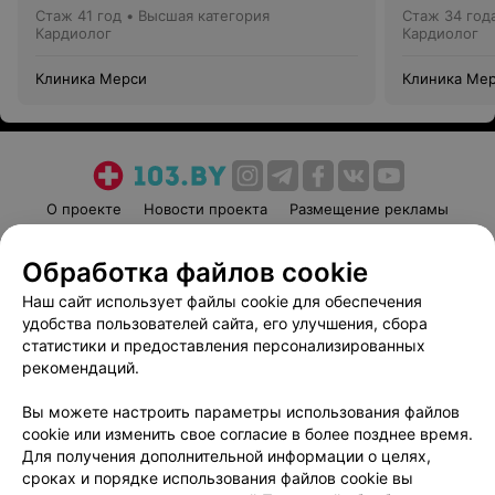
Стаж 41 год
•
Высшая категория
Стаж 34 год
Кардиолог
Кардиолог
Клиника Мерси
Клиника Ме
О проекте
Новости проекта
Размещение рекламы
Медицинский маркетинг
Публичный договор
Обработка файлов cookie
Пользовательское соглашение
Способы оплаты
Наш сайт использует файлы cookie для обеспечения
Вакансии
Партнеры
удобства пользователей сайта, его улучшения, сбора
Написать руководителю 103.by
статистики и предоставления персонализированных
Написать в поддержку
рекомендаций.
Персональные настройки cookie
Вы можете настроить параметры использования файлов
Обработка персональных данных
cookie или изменить свое согласие в более позднее время.
Для получения дополнительной информации о целях,
сроках и порядке использования файлов cookie вы