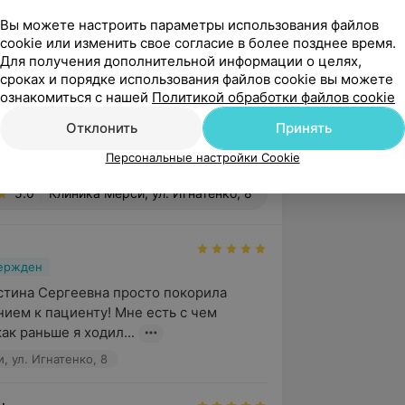
Вы можете настроить параметры использования файлов
тве и гинекологии. Современные
cookie или изменить свое согласие в более позднее время.
Для получения дополнительной информации о целях,
ения». ГУО «ГомГМУ»
сроках и порядке использования файлов cookie вы можете
 оказания медицинской помощи
ознакомиться с нашей
Политикой обработки файлов cookie
Отклонить
Принять
Персональные настройки Cookie
5.0
Клиника Мерси, ул. Игнатенко, 8
вержден
тина Сергеевна просто покорила 
ием к пациенту! Мне есть с чем 
как раньше я ходил...
, ул. Игнатенко, 8