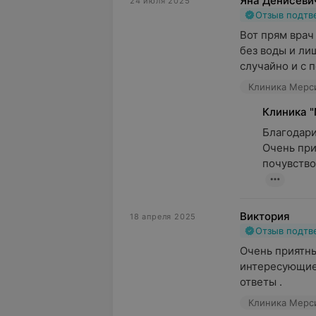
Яна Денисеви
24 июля 2025
Отзыв подт
Вот прям врач 
без воды и ли
случайно и с п
Клиника Мерси
Клиника 
Благодарим
Очень при
почувство
Виктория
18 апреля 2025
Отзыв подт
Очень приятны
интересующие 
ответы .
Клиника Мерси