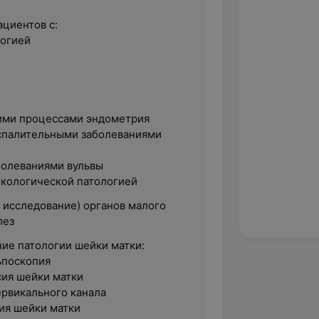
ациентов с:
логией
ими процессами эндометрия
спалительными заболеваниями
болеваниями вульвы
кологической патологией
 исследование) органов малого
лез
ние патологии шейки матки:
ьпоскопия
ия шейки матки
рвикального канала
ия шейки матки