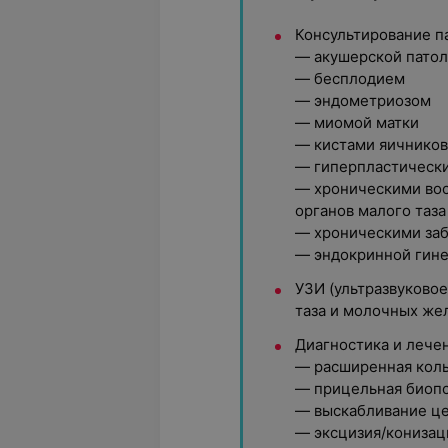
Консультирование п
— акушерской пато
— бесплодием
— эндометриозом
— миомой матки
— кистами яичников
— гиперпластическ
— хроническими во
органов малого таза
— хроническими за
— эндокринной гине
УЗИ (ультразвуковое
таза и молочных же
Диагностика и лече
— расширенная кол
— прицельная биопс
— выскабливание це
— эксцизия/конизац