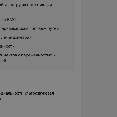
й менструального цикла и
ение ВМС
 передающихся половым путем
псия эндометрия
енности
ациентов с беременностью и
ией
ециальности ультразвуковая
.