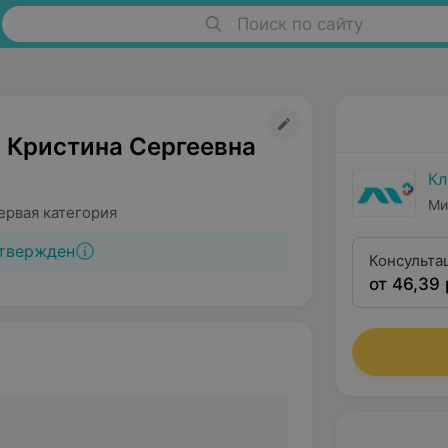
Поиск по сайту
 Кристина Сергеевна
Кл
Ми
ервая категория
твержден
Консульта
от 46,39 