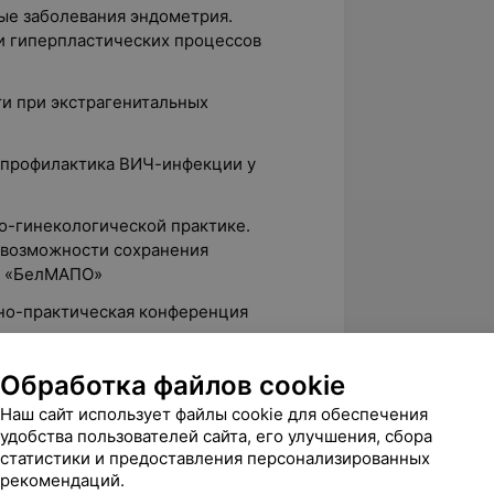
ые заболевания эндометрия.
и гиперпластических процессов
ти при экстрагенитальных
и профилактика ВИЧ-инфекции у
о-гинекологической практике.
 возможности сохранения
УО «БелМАПО»
чно-практическая конференция
заболевания шейки матки. Методы
Обработка файлов cookie
копического исследования.
Наш сайт использует файлы cookie для обеспечения
гностики и лечения заболеваний
удобства пользователей сайта, его улучшения, сбора
статистики и предоставления персонализированных
рекомендаций.
логический форум с международным