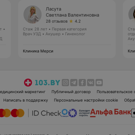
Ласута
Светлана Валентиновна
28 отзывов
4.2
т •
Стаж 28 лет
•
Первая категория
Ста
Врач УЗД • Акушер • Гинеколог
отд
ЗД
Аку
Клиника Мерси
Кли
едицинский маркетинг
Публичный договор
Пользовательское 
Написать в поддержку
Персональные настройки cookie
Обра