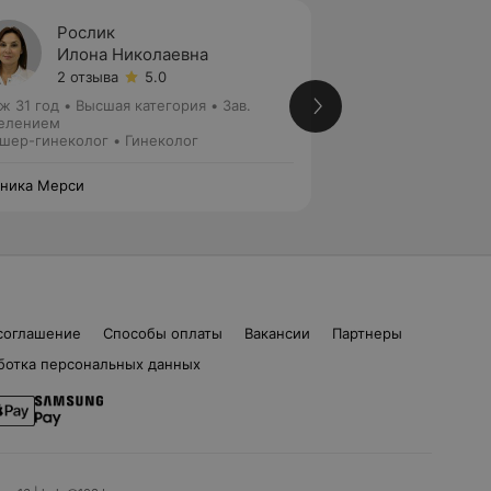
Рослик
Цитри
Илона Николаевна
Ольга
2 отзыва
5.0
7 отзы
ж 31 год
•
Высшая категория
•
Зав.
Стаж 34 года
•
Пер
елением
Гинеколог • Гинек
шер-гинеколог • Гинеколог
ника Мерси
Клиника Мерси
соглашение
Способы оплаты
Вакансии
Партнеры
ботка персональных данных