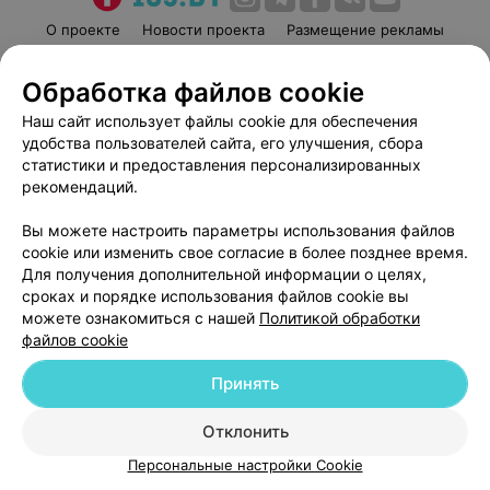
О проекте
Новости проекта
Размещение рекламы
Медицинский маркетинг
Публичный договор
Обработка файлов cookie
Пользовательское соглашение
Способы оплаты
Наш сайт использует файлы cookie для обеспечения
Вакансии
Партнеры
удобства пользователей сайта, его улучшения, сбора
Написать руководителю 103.by
статистики и предоставления персонализированных
Написать в поддержку
рекомендаций.
Персональные настройки cookie
Вы можете настроить параметры использования файлов
Обработка персональных данных
cookie или изменить свое согласие в более позднее время.
Для получения дополнительной информации о целях,
сроках и порядке использования файлов cookie вы
можете ознакомиться с нашей
Политикой обработки
файлов cookie
Принять
© 2026 ООО «Артокс Лаб», УНП 191700409
| 220012, Республика Беларусь,
г. Минск, улица Толбухина, 2, пом. 16 | help@103.by
Отклонить
Служба поддержки
+375 291212755
Персональные настройки Cookie