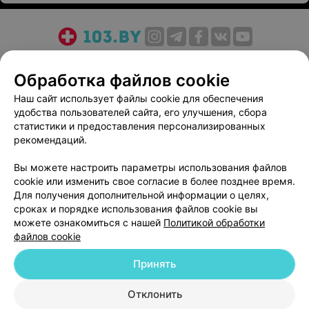
О проекте
Новости проекта
Размещение рекламы
Обработка файлов cookie
Медицинский маркетинг
Публичный договор
Пользовательское соглашение
Способы оплаты
Наш сайт использует файлы cookie для обеспечения
удобства пользователей сайта, его улучшения, сбора
Вакансии
Партнеры
статистики и предоставления персонализированных
Написать руководителю 103.by
рекомендаций.
Написать в поддержку
Вы можете настроить параметры использования файлов
Персональные настройки cookie
cookie или изменить свое согласие в более позднее время.
Обработка персональных данных
Для получения дополнительной информации о целях,
сроках и порядке использования файлов cookie вы
можете ознакомиться с нашей
Политикой обработки
файлов cookie
Принять
© 2026 ООО «Артокс Лаб», УНП 191700409
| 220012, Республика Беларусь,
Отклонить
г. Минск, улица Толбухина, 2, пом. 16 | help@103.by