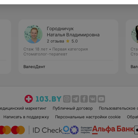
Городничук
Наталья Владимировна
2 отзыва
5.0
Стаж 18 лет
•
Первая категория
Ста
Стоматолог-терапевт
Сто
ВалеоДент
Вал
едицинский маркетинг
Публичный договор
Пользовательское 
Написать в поддержку
Персональные настройки cookie
Обра