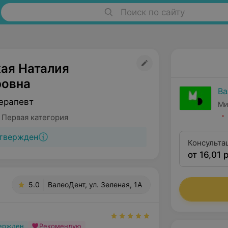
Поиск по сайту
ая Наталия
овна
Ва
ерапевт
Ми
 Первая категория
твержден
Консульта
от 16,01 
5.0
ВалеоДент, ул. Зеленая, 1А
вержден
Рекомендую