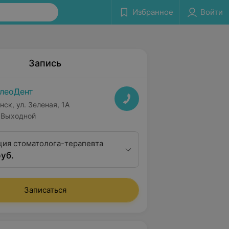
Избранное
Войти
Запись
леоДент
нск, ул. Зеленая, 1А
Выходной
ция стоматолога-терапевта
руб.
Записаться