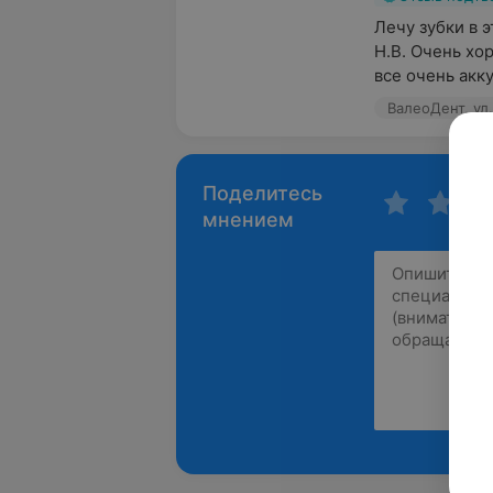
Лечу зубки в 
Н.В. Очень хо
все очень акку
ВалеоДент, ул.
Поделитесь
мнением