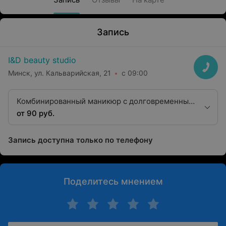
Запись
I&D beauty studio
Минск, ул. Кальварийская, 21
с 09:00
Комбинированный маникюр с долговременным
покрытием однотонным
от 90 руб.
Запись доступна только по телефону
Поделитесь мнением