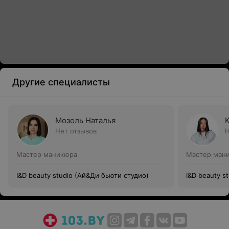
Другие специалисты
Мозоль Наталья
Нет отзывов
Н
Мастер маникюра
Мастер ман
I&D beauty studio (Ай&Ди бьюти студио)
I&D beauty s