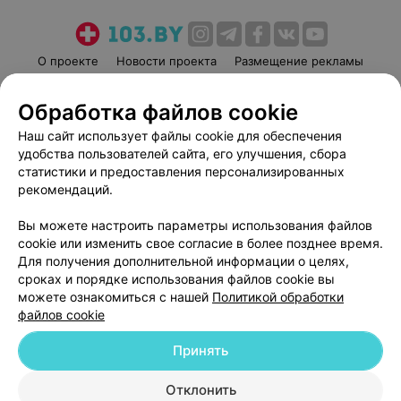
О проекте
Новости проекта
Размещение рекламы
Медицинский маркетинг
Публичный договор
Обработка файлов cookie
Пользовательское соглашение
Способы оплаты
Наш сайт использует файлы cookie для обеспечения
Вакансии
Партнеры
удобства пользователей сайта, его улучшения, сбора
Написать руководителю 103.by
статистики и предоставления персонализированных
Написать в поддержку
рекомендаций.
Персональные настройки cookie
Вы можете настроить параметры использования файлов
Обработка персональных данных
cookie или изменить свое согласие в более позднее время.
Для получения дополнительной информации о целях,
сроках и порядке использования файлов cookie вы
можете ознакомиться с нашей
Политикой обработки
файлов cookie
Принять
© 2026 ООО «Артокс Лаб», УНП 191700409
| 220012, Республика Беларусь,
г. Минск, улица Толбухина, 2, пом. 16 | help@103.by
Отклонить