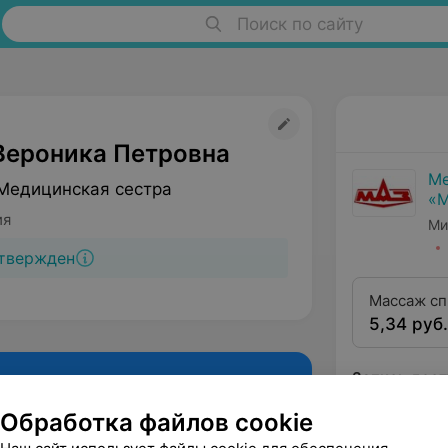
Поиск по сайту
Вероника Петровна
Ме
Медицинская сестра
«
ия
Ми
твержден
Массаж с
5,34 руб.
Запись дост
Обработка файлов cookie