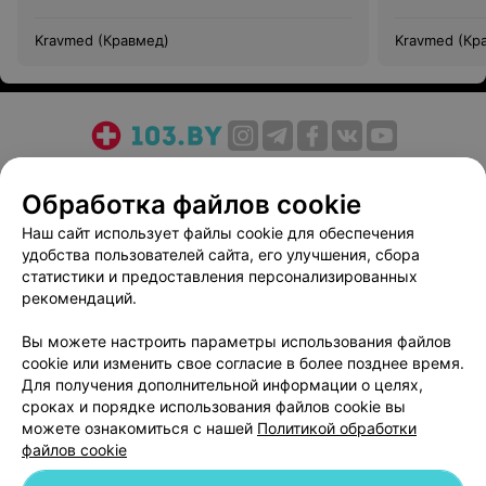
Kravmed (Кравмед)
Kravmed (Кр
О проекте
Новости проекта
Размещение рекламы
Обработка файлов cookie
Медицинский маркетинг
Публичный договор
Пользовательское соглашение
Способы оплаты
Наш сайт использует файлы cookie для обеспечения
удобства пользователей сайта, его улучшения, сбора
Вакансии
Партнеры
статистики и предоставления персонализированных
Написать руководителю 103.by
рекомендаций.
Написать в поддержку
Вы можете настроить параметры использования файлов
Персональные настройки cookie
cookie или изменить свое согласие в более позднее время.
Обработка персональных данных
Для получения дополнительной информации о целях,
сроках и порядке использования файлов cookie вы
можете ознакомиться с нашей
Политикой обработки
файлов cookie