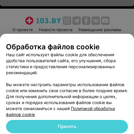
О проекте
Новости проекта
Размещение рекламы
Медицинский маркетинг
Публичный договор
Обработка файлов cookie
Пользовательское соглашение
Способы оплаты
Наш сайт использует файлы cookie для обеспечения
Вакансии
Партнеры
удобства пользователей сайта, его улучшения, сбора
Написать руководителю 103.by
статистики и предоставления персонализированных
Написать в поддержку
рекомендаций.
Персональные настройки cookie
Вы можете настроить параметры использования файлов
Обработка персональных данных
cookie или изменить свое согласие в более позднее время.
Для получения дополнительной информации о целях,
сроках и порядке использования файлов cookie вы
можете ознакомиться с нашей
Политикой обработки
файлов cookie
Принять
© 2026 ООО «Артокс Лаб», УНП 191700409
| 220012, Республика Беларусь,