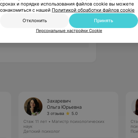
сроках и порядке использования файлов cookie вы можете
нии кризисов — поддержка
ознакомиться с нашей
Политикой обработки файлов cookie
, таких как развод, потеря
 изменения.
Отклонить
Принять
 и учебе — психологическая
Персональные настройки Cookie
шной адаптации к обучению.
Захаревич
Ольга Юрьевна
3 отзыва
5.0
Стаж 11 лет
•
Магистр психологических
Ста
наук
пси
Детский психолог
Пси