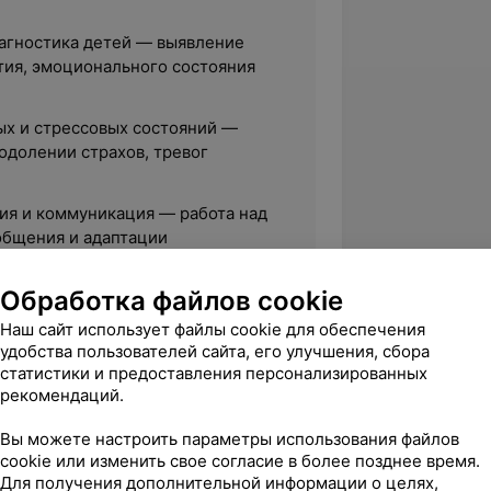
агностика детей — выявление
тия, эмоционального состояния
х и стрессовых состояний —
одолении страхов, тревог
ия и коммуникация — работа над
общения и адаптации
Обработка файлов cookie
ддержка семей — консультации
Наш сайт использует файлы cookie для обеспечения
удобства пользователей сайта, его улучшения, сбора
вного поведения — помощь
статистики и предоставления персонализированных
сией и эмоциями.
рекомендаций.
оля и уверенности —
Вы можете настроить параметры использования файлов
ивной самооценки и навыков
cookie или изменить свое согласие в более позднее время.
Для получения дополнительной информации о целях,