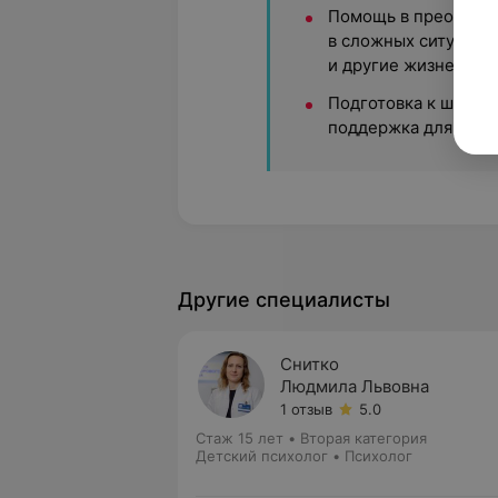
Помощь в преодоле
в сложных ситуациях
и другие жизненные
Подготовка к школе
поддержка для успе
Другие специалисты
Снитко
Людмила Львовна
1 отзыв
5.0
Стаж 15 лет
•
Вторая категория
Детский психолог • Психолог