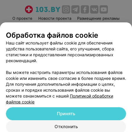
О проекте
Новости проекта
Размещение рекламы
Медицинский маркетинг
Публичный договор
Обработка файлов cookie
Пользовательское соглашение
Способы оплаты
Наш сайт использует файлы cookie для обеспечения
Вакансии
Партнеры
удобства пользователей сайта, его улучшения, сбора
Написать руководителю 103.by
статистики и предоставления персонализированных
Написать в поддержку
рекомендаций.
Персональные настройки cookie
Вы можете настроить параметры использования файлов
Обработка персональных данных
cookie или изменить свое согласие в более позднее время.
Для получения дополнительной информации о целях,
сроках и порядке использования файлов cookie вы
можете ознакомиться с нашей
Политикой обработки
файлов cookie
Принять
© 2026 ООО «Артокс Лаб», УНП 191700409
| 220012, Республика Беларусь,
г. Минск, улица Толбухина, 2, пом. 16 | help@103.by
Отклонить