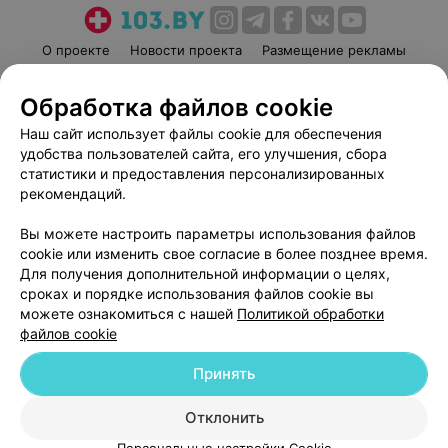
О проекте
Новости проекта
Размещение рекламы
Медицинский маркетинг
Публичный договор
Обработка файлов cookie
Пользовательское соглашение
Способы оплаты
Наш сайт использует файлы cookie для обеспечения
Вакансии
Партнеры
удобства пользователей сайта, его улучшения, сбора
Написать руководителю 103.by
статистики и предоставления персонализированных
Написать в поддержку
рекомендаций.
Персональные настройки cookie
Вы можете настроить параметры использования файлов
Обработка персональных данных
cookie или изменить свое согласие в более позднее время.
Для получения дополнительной информации о целях,
сроках и порядке использования файлов cookie вы
можете ознакомиться с нашей
Политикой обработки
файлов cookie
Принять
© 2026 ООО «Артокс Лаб», УНП 191700409
| 220012, Республика Беларусь,
г. Минск, улица Толбухина, 2, пом. 16 | help@103.by
Отклонить
Служба поддержки
+375 291212755