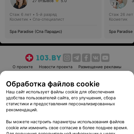
27 отзывов
5.0
3
Стаж 6 лет
•
5-й разряд
Стаж 26 лет
Косметик • Спа-специалист
Косметик
Spa Paradise (Спа Парадис)
Spa Paradise
О проекте
Новости проекта
Размещение рекламы
Медицинский маркетинг
Публичный договор
Обработка файлов cookie
Пользовательское соглашение
Способы оплаты
Наш сайт использует файлы cookie для обеспечения
Вакансии
Партнеры
удобства пользователей сайта, его улучшения, сбора
Написать руководителю 103.by
статистики и предоставления персонализированных
Написать в поддержку
рекомендаций.
Персональные настройки cookie
Вы можете настроить параметры использования файлов
Обработка персональных данных
cookie или изменить свое согласие в более позднее время.
Для получения дополнительной информации о целях,