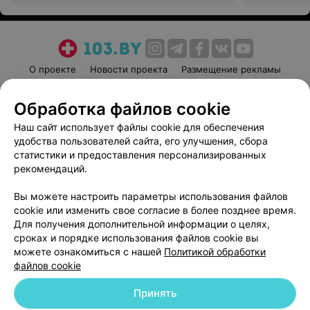
О проекте
Новости проекта
Размещение рекламы
Медицинский маркетинг
Публичный договор
Обработка файлов cookie
Пользовательское соглашение
Способы оплаты
Наш сайт использует файлы cookie для обеспечения
Вакансии
Партнеры
удобства пользователей сайта, его улучшения, сбора
Написать руководителю 103.by
статистики и предоставления персонализированных
Написать в поддержку
рекомендаций.
Персональные настройки cookie
Вы можете настроить параметры использования файлов
Обработка персональных данных
cookie или изменить свое согласие в более позднее время.
Для получения дополнительной информации о целях,
сроках и порядке использования файлов cookie вы
можете ознакомиться с нашей
Политикой обработки
файлов cookie
Принять
© 2026 ООО «Артокс Лаб», УНП 191700409
| 220012, Республика Беларусь,