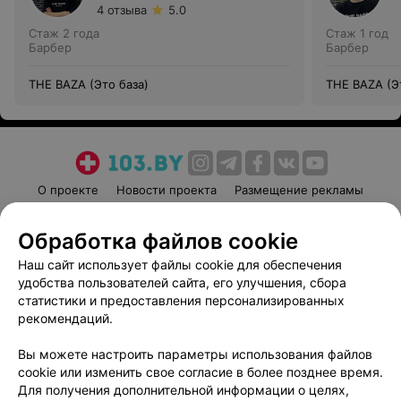
4 отзыва
5.0
Стаж 2 года
Стаж 1 год
Барбер
Барбер
THE BAZA (Это база)
THE BAZA (Э
О проекте
Новости проекта
Размещение рекламы
Медицинский маркетинг
Публичный договор
Обработка файлов cookie
Пользовательское соглашение
Способы оплаты
Наш сайт использует файлы cookie для обеспечения
Вакансии
Партнеры
удобства пользователей сайта, его улучшения, сбора
Написать руководителю 103.by
статистики и предоставления персонализированных
Написать в поддержку
рекомендаций.
Персональные настройки cookie
Вы можете настроить параметры использования файлов
Обработка персональных данных
cookie или изменить свое согласие в более позднее время.
Для получения дополнительной информации о целях,