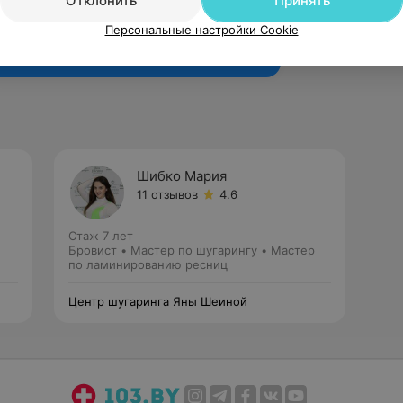
Отклонить
Принять
Рекомендую
Персональные настройки Cookie
Шибко Мария
11 отзывов
4.6
Стаж 7 лет
Бровист • Мастер по шугарингу • Мастер
по ламинированию ресниц
Центр шугаринга Яны Шеиной