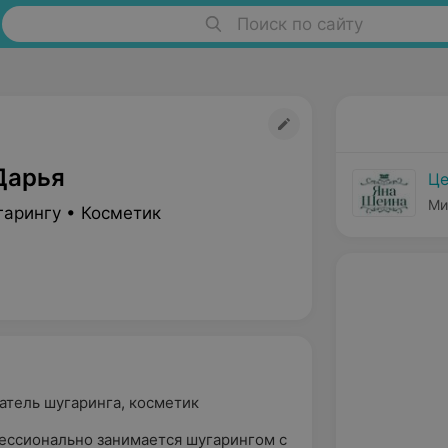
Поиск по сайту
Дарья
Це
Ми
гарингу • Косметик
атель шугаринга, косметик
ессионально занимается шугарингом с