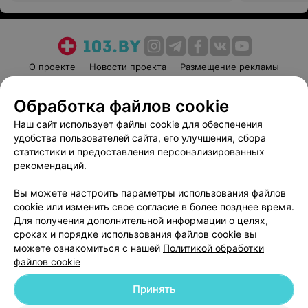
О проекте
Новости проекта
Размещение рекламы
Медицинский маркетинг
Публичный договор
Обработка файлов cookie
Пользовательское соглашение
Способы оплаты
Наш сайт использует файлы cookie для обеспечения
Вакансии
Партнеры
удобства пользователей сайта, его улучшения, сбора
Написать руководителю 103.by
статистики и предоставления персонализированных
Написать в поддержку
рекомендаций.
Персональные настройки cookie
Вы можете настроить параметры использования файлов
Обработка персональных данных
cookie или изменить свое согласие в более позднее время.
Для получения дополнительной информации о целях,
сроках и порядке использования файлов cookie вы
можете ознакомиться с нашей
Политикой обработки
файлов cookie
Принять
© 2026 ООО «Артокс Лаб», УНП 191700409
| 220012, Республика Беларусь,