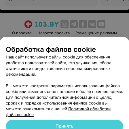
О проекте
Новости проекта
Размещение рекламы
Медицинский маркетинг
Публичный договор
Обработка файлов cookie
Пользовательское соглашение
Способы оплаты
Наш сайт использует файлы cookie для обеспечения
Вакансии
Партнеры
удобства пользователей сайта, его улучшения, сбора
Написать руководителю 103.by
статистики и предоставления персонализированных
Написать в поддержку
рекомендаций.
Персональные настройки cookie
Вы можете настроить параметры использования файлов
Обработка персональных данных
cookie или изменить свое согласие в более позднее время.
Для получения дополнительной информации о целях,
сроках и порядке использования файлов cookie вы
можете ознакомиться с нашей
Политикой обработки
файлов cookie
Принять