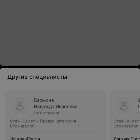
Другие специалисты
Бармина
Надежда Ивановна
Нет отзывов
Н
Стаж 30 лет
•
Первая категория
Стаж 30 лет
Стоматолог
Стоматолог
ДэнтикоПрофи
ДэнтикоПро