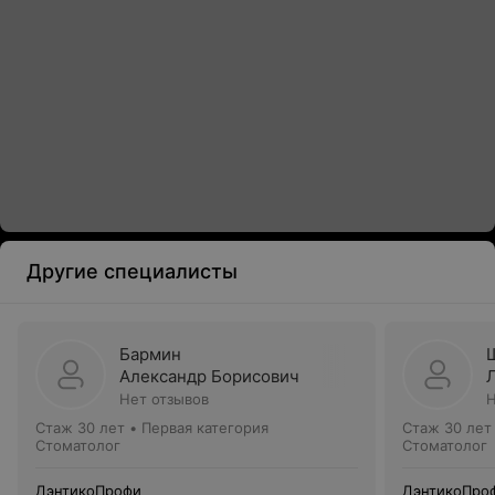
Другие специалисты
Бармин
Александр Борисович
Нет отзывов
Н
Стаж 30 лет
•
Первая категория
Стаж 30 лет
Стоматолог
Стоматолог
ДэнтикоПрофи
ДэнтикоПро