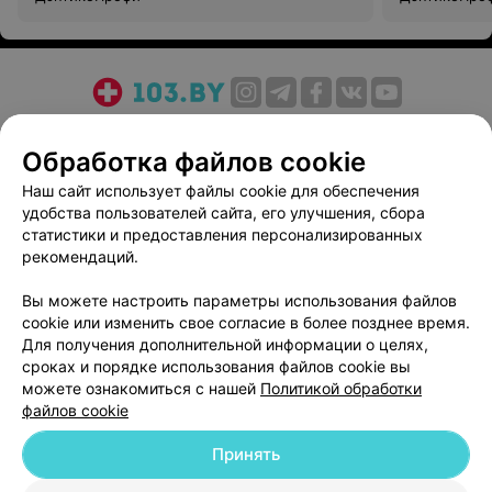
О проекте
Новости проекта
Размещение рекламы
Обработка файлов cookie
Медицинский маркетинг
Публичный договор
Пользовательское соглашение
Способы оплаты
Наш сайт использует файлы cookie для обеспечения
удобства пользователей сайта, его улучшения, сбора
Вакансии
Партнеры
статистики и предоставления персонализированных
Написать руководителю 103.by
рекомендаций.
Написать в поддержку
Вы можете настроить параметры использования файлов
Персональные настройки cookie
cookie или изменить свое согласие в более позднее время.
Обработка персональных данных
Для получения дополнительной информации о целях,
сроках и порядке использования файлов cookie вы
можете ознакомиться с нашей
Политикой обработки
файлов cookie
Принять