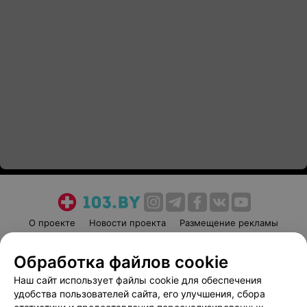
О проекте
Новости проекта
Размещение рекламы
Медицинский маркетинг
Публичный договор
Обработка файлов cookie
Пользовательское соглашение
Способы оплаты
Наш сайт использует файлы cookie для обеспечения
Вакансии
Партнеры
удобства пользователей сайта, его улучшения, сбора
Написать руководителю 103.by