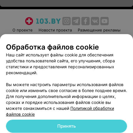
О проекте
Новости проекта
Размещение рекламы
Медицинский маркетинг
Публичный договор
Обработка файлов cookie
Пользовательское соглашение
Способы оплаты
Наш сайт использует файлы cookie для обеспечения
Вакансии
Партнеры
удобства пользователей сайта, его улучшения, сбора
Написать руководителю 103.by
статистики и предоставления персонализированных
Написать в поддержку
рекомендаций.
Персональные настройки cookie
Вы можете настроить параметры использования файлов
Обработка персональных данных
cookie или изменить свое согласие в более позднее время.
Для получения дополнительной информации о целях,
сроках и порядке использования файлов cookie вы
можете ознакомиться с нашей
Политикой обработки
файлов cookie
Принять
© 2026 ООО «Артокс Лаб», УНП 191700409
| 220012, Республика Беларусь,