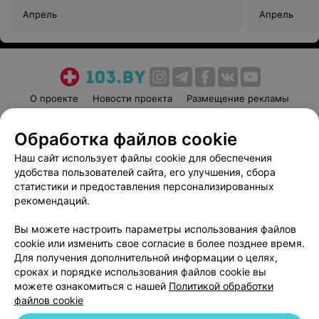
Апрель
Апрель
О проекте
Новости проекта
Размещение рекламы
Медицинский маркетинг
Публичный договор
Обработка файлов cookie
Пользовательское соглашение
Способы оплаты
Наш сайт использует файлы cookie для обеспечения
Вакансии
Партнеры
удобства пользователей сайта, его улучшения, сбора
Написать руководителю 103.by
статистики и предоставления персонализированных
Написать в поддержку
рекомендаций.
Персональные настройки cookie
Вы можете настроить параметры использования файлов
Обработка персональных данных
cookie или изменить свое согласие в более позднее время.
Для получения дополнительной информации о целях,
сроках и порядке использования файлов cookie вы
можете ознакомиться с нашей
Политикой обработки
файлов cookie