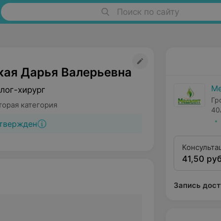
Поиск по сайту
кая Дарья Валерьевна
Ме
лог-хирург
Гр
торая категория
40
твержден
Консульта
41,50 руб
квалифика
Запись дост