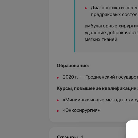
Диагностика и лече
предраковых состоя
амбулаторные хирургич
удаление доброкачест
мягких тканей
Образование:
2020 г. — Гродненский государ
Курсы, повышение квалификации:
«Миниинвазивные методы в хир
«Онкохирургия»
Отзывы
1
5