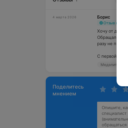
Борис
4 марта 2026
Отзыв подт
Хочу от души 
Обращался к н
разу не пожале
С первой...
Медэлит, ул. 
Поделитесь
мнением