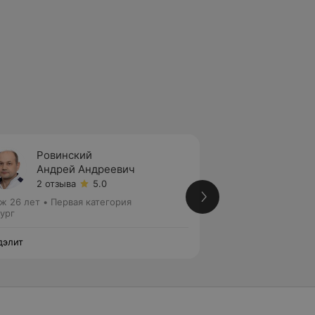
Ровинский
Флеро
Андрей Андреевич
Алекс
2 отзыва
5.0
Нет от
ж 26 лет
•
Первая категория
Стаж 32 года
•
Вы
ург
Хирург
дэлит
Медэлит