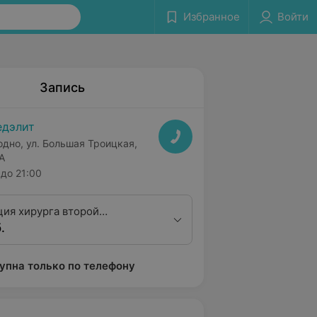
Избранное
Войти
Запись
дэлит
одно, ул. Большая Троицкая,
А
до 21:00
ция хирурга второй
.
ционной категории
упна только по телефону