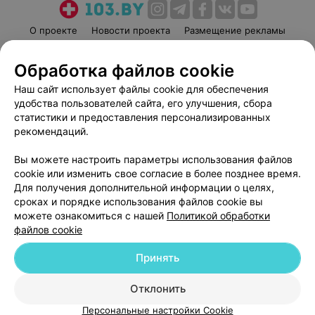
О проекте
Новости проекта
Размещение рекламы
Медицинский маркетинг
Публичный договор
Обработка файлов cookie
Пользовательское соглашение
Способы оплаты
Наш сайт использует файлы cookie для обеспечения
Вакансии
Партнеры
удобства пользователей сайта, его улучшения, сбора
Написать руководителю 103.by
статистики и предоставления персонализированных
Написать в поддержку
рекомендаций.
Персональные настройки cookie
Вы можете настроить параметры использования файлов
Обработка персональных данных
cookie или изменить свое согласие в более позднее время.
Для получения дополнительной информации о целях,
сроках и порядке использования файлов cookie вы
можете ознакомиться с нашей
Политикой обработки
файлов cookie
Принять
© 2026 ООО «Артокс Лаб», УНП 191700409
| 220012, Республика Беларусь,
г. Минск, улица Толбухина, 2, пом. 16 | help@103.by
Отклонить
Служба поддержки
+375 291212755
Персональные настройки Cookie