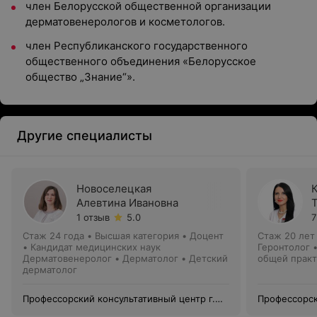
член Белорусской общественной организации
дерматовенерологов и косметологов.
член Республиканского государственного
общественного объединения «Белорусское
общество „Знание“».
Другие специалисты
Новоселецкая
Алевтина Ивановна
1 отзыв
5.0
7
Стаж 24 года
•
Высшая категория
•
Доцент
Стаж 20 лет
• Кандидат медицинских наук
Геронтолог •
Дерматовенеролог • Дерматолог • Детский
общей практ
дерматолог
Профессорский консультативный центр г.
Профессорск
Гродно
Гродно