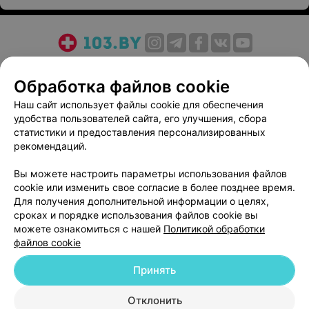
О проекте
Новости проекта
Размещение рекламы
Обработка файлов cookie
Медицинский маркетинг
Публичный договор
Пользовательское соглашение
Способы оплаты
Наш сайт использует файлы cookie для обеспечения
удобства пользователей сайта, его улучшения, сбора
Вакансии
Партнеры
статистики и предоставления персонализированных
Написать руководителю 103.by
рекомендаций.
Написать в поддержку
Вы можете настроить параметры использования файлов
Персональные настройки cookie
cookie или изменить свое согласие в более позднее время.
Обработка персональных данных
Для получения дополнительной информации о целях,
сроках и порядке использования файлов cookie вы
можете ознакомиться с нашей
Политикой обработки
файлов cookie
Принять
© 2026 ООО «Артокс Лаб», УНП 191700409
| 220012, Республика Беларусь,
Отклонить