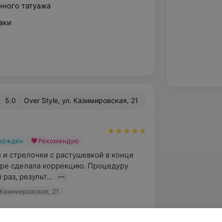
нного татуажа
вки
5.0
Over Style, ул. Казимировская, 21
вержден
Рекомендую
 и стрелочки с растушевкой в конце 
бре сделала коррекцию. Процедуру 
раз, результ...
. Казимировская, 21