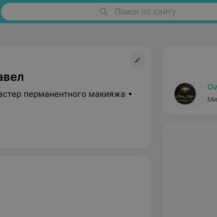
Поиск по сайту
авел
Ov
астер перманентного макияжа •
Ми