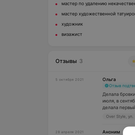
мастер по удалению некачестве
мастер художественной татуиро
художник
визажист
Отзывы
3
Ольга
5 октября 2021
Отзыв подт
Делала бровки
июля, в сентя
делала первый 
Over Style, ул
Аноним
28 апреля 2021