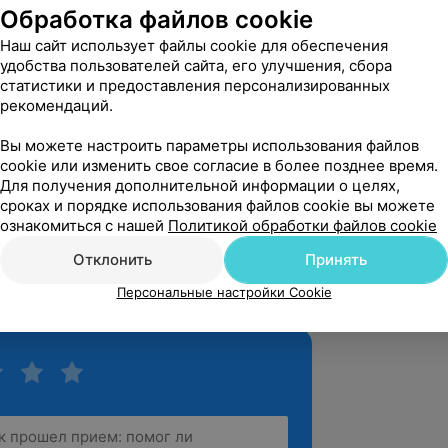
вержден
Рекомендую
Обработка файлов cookie
тер. У него ручки золотые. Это 
Наш сайт использует файлы cookie для обеспечения
 мастер своего дела. Таких красивых 
удобства пользователей сайта, его улучшения, сбора
дела ни у ко...
статистики и предоставления персонализированных
рекомендаций.
. Казимировская, 21
Вы можете настроить параметры использования файлов
cookie или изменить свое согласие в более позднее время.
Для получения дополнительной информации о целях,
вержден
Рекомендую
сроках и порядке использования файлов cookie вы можете
 то не надо рисовать брови)) 
ознакомиться с нашей
Политикой обработки файлов cookie
ылась и пошёл) кааааак я довольна 
ибо, Павел за в...
Отклонить
Принять
. Казимировская, 21
Персональные настройки Cookie