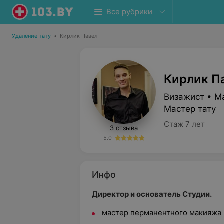
Все рубрики
Удаление тату
•
Кирлик Павел
Кирлик П
Визажист • М
Мастер тату
Стаж 7 лет
3 отзыва
5.0
Инфо
Директор и основатель Студии.
мастер перманентного макияжа