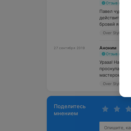
Отзыв подт
Павел чудо мас
действительно
бровей я не ви
Over Style, ул
Аноним
27 сентября 2019
Отзыв подт
Урааа! Наконец
проснулась, ум
мастером! Спас
Over Style, ул
Поделитесь
мнением