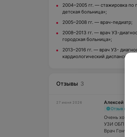
2004–2005 гг. — стажировка по 
детская больница»
;
2005–2008 гг. — врач-педиатр
;
2008–2013 гг. — врач УЗ-диагно
городская больница»
;
2013–2016 гг. — врач УЗ- диагно
кардиологический диспансер».
Отзывы
3
Алексей
27 июня 2026
Отзыв подт
Очень хороший
УЗИ ОБП и БЦА
Врач Гончарук