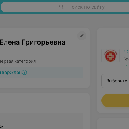
Поиск по сайту
 Елена Григорьевна
Л
Бр
Первая категория
твержден
Выберите 
й: