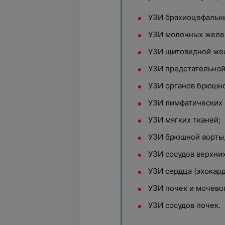
УЗИ брахиоцефальн
УЗИ молочных желе
УЗИ щитовидной же
УЗИ предстательно
УЗИ органов брюшн
УЗИ лимфатических 
УЗИ мягких тканей
;
УЗИ брюшной аорты,
УЗИ сосудов верхни
УЗИ сердца (эхокар
УЗИ почек и мочево
УЗИ сосудов почек.