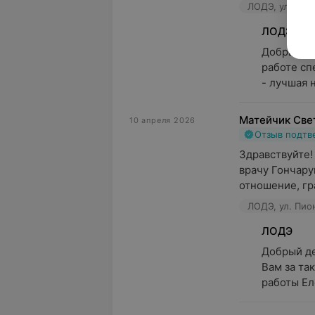
ЛОДЭ, ул. Пио
ЛОДЭ
Добрый де
работе сп
- лучшая н
Матейчик Све
10 апреля 2026
Отзыв подт
Здравствуйте!
врачу Гончарук
отношение, гр
ЛОДЭ, ул. Пио
ЛОДЭ
Добрый де
Вам за та
работы Ел