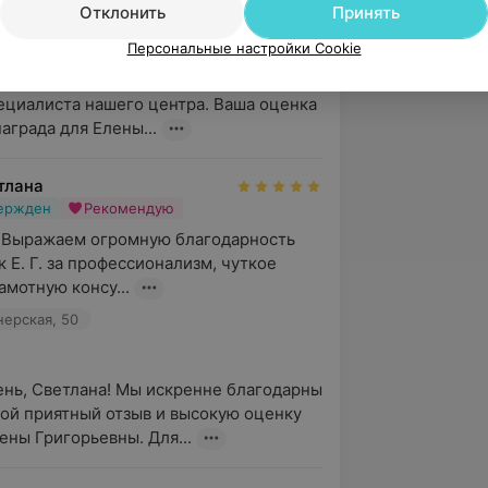
нерская, 50
Отклонить
Принять
Персональные настройки Cookie
нь, Алексей! Благодарим Вас за отзыв о 
ециалиста нашего центра. Ваша оценка 
аграда для Елены...
тлана
вержден
Рекомендую
 Выражаем огромную благодарность 
 Е. Г. за профессионализм, чуткое 
амотную консу...
нерская, 50
нь, Светлана! Мы искренне благодарны 
кой приятный отзыв и высокую оценку 
ены Григорьевны. Для...