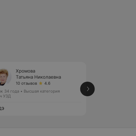
Хромова
Андре
Татьяна Николаевна
Серге
10 отзывов
4.6
Нет от
ж 34 года
•
Высшая категория
Стаж 6 лет
•
Втора
ч УЗД
Врач УЗД
ДЭ
ЛОДЭ