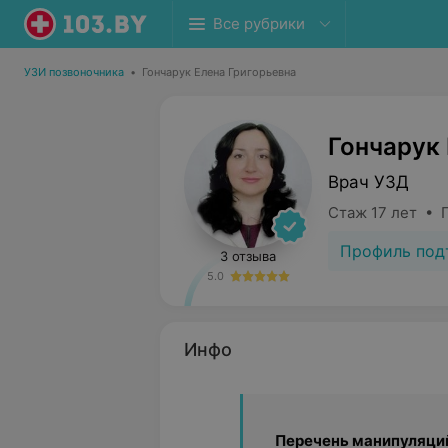
Все рубрики
УЗИ позвоночника
•
Гончарук Елена Григорьевна
Гончарук
Врач УЗД
Стаж 17 лет • 
Профиль под
3 отзыва
5.0
Инфо
Перечень манипуляци