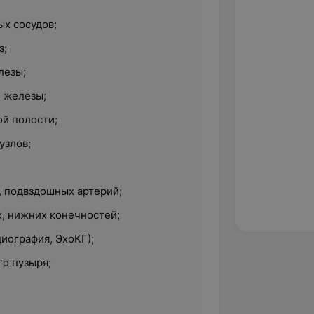
ых сосудов
;
з
;
лезы
;
й железы
;
ой полости
;
узлов
;
 подвздошных артерий
;
х, нижних конечностей
;
диография, ЭхоКГ)
;
го пузыря
;