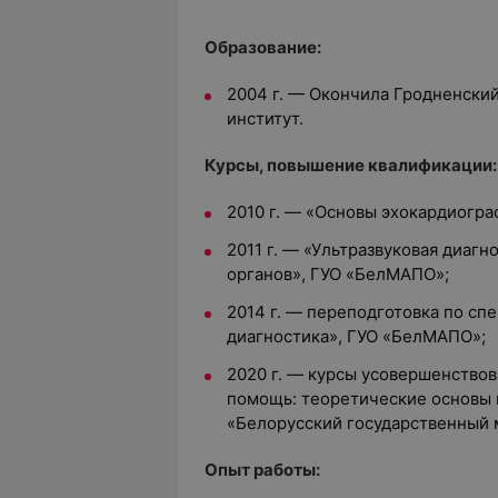
Образование:
2004 г. — Окончила Гродненски
институт.
Курсы, повышение квалификации:
2010 г. — «Основы эхокардиогр
2011 г. — «Ультразвуковая диаг
органов», ГУО «БелМАПО»
;
2014 г. — переподготовка по сп
диагностика», ГУО «БелМАПО»
;
2020 г. — курсы усовершенство
помощь: теоретические основы 
«Белорусский государственный 
Опыт работы: