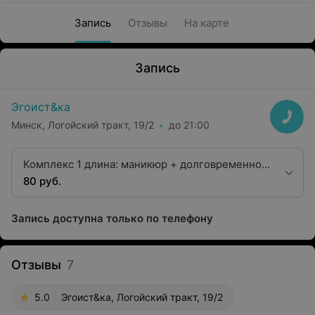
Запись
Отзывы
На карте
Запись
Эгоист&ка
Минск, Логойский тракт, 19/2
до 21:00
Комплекс 1 длина: маникюр + долговременное
покрытие + снятие долговременного покрытия
80 руб.
Запись доступна только по телефону
Отзывы
7
5.0
Эгоист&ка, Логойский тракт, 19/2