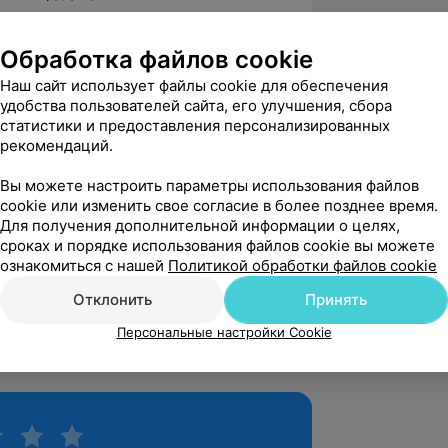
 диагностике»;
Обработка файлов cookie
 нарушений ритма и проводимости»;
Наш сайт использует файлы cookie для обеспечения
е»;
удобства пользователей сайта, его улучшения, сбора
статистики и предоставления персонализированных
 нарушений ритма и проводимости»;
рекомендаций.
 в психоневрологической практике»;
Вы можете настроить параметры использования файлов
и и лечения эпилепсии»;
cookie или изменить свое согласие в более позднее время.
Для получения дополнительной информации о целях,
неврологии»;
сроках и порядке использования файлов cookie вы можете
тма и проводимости»;
ознакомиться с нашей
Политикой обработки файлов cookie
ументальная диагностика нарушений
Отклонить
Принять
 ГУО «БелМАПО».
Персональные настройки Cookie