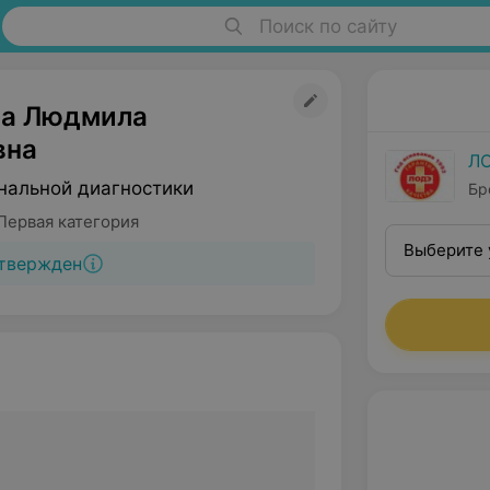
Поиск по сайту
а Людмила
вна
Л
нальной диагностики
Бр
Первая категория
Выберите 
твержден