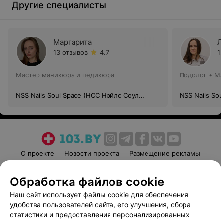
Другие специалисты
Маргарита
13 отзывов
4.7
1
Мастер маникюра и педикюра
Подолог • М
NSS Nails Soul Space (НСС Нэйлс Соул
NSS Nails So
Спэйс)
Спэйс)
О проекте
Новости проекта
Размещение рекламы
Медицинский маркетинг
Публичный договор
Обработка файлов cookie
Пользовательское соглашение
Способы оплаты
Наш сайт использует файлы cookie для обеспечения
Вакансии
Партнеры
удобства пользователей сайта, его улучшения, сбора
Написать руководителю 103.by
статистики и предоставления персонализированных