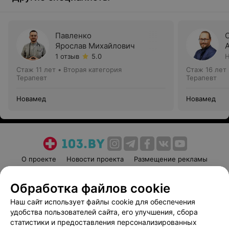
Павленко
Ярослав Михайлович
1 отзыв
5.0
Н
Стаж 11 лет
•
Вторая категория
Стаж 16 лет
Терапевт
Терапевт
Новамед
Новамед
О проекте
Новости проекта
Размещение рекламы
Медицинский маркетинг
Публичный договор
Обработка файлов cookie
Пользовательское соглашение
Способы оплаты
Наш сайт использует файлы cookie для обеспечения
Вакансии
Партнеры
удобства пользователей сайта, его улучшения, сбора
Написать руководителю 103.by
статистики и предоставления персонализированных