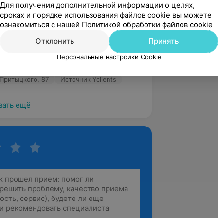
Для получения дополнительной информации о целях,
 Притыцкого, 87
Источник Yclients
сроках и порядке использования файлов cookie вы можете
ознакомиться с нашей
Политикой обработки файлов cookie
Отклонить
Принять
лист. 

ы хочется пархать, такая легкость в 
Персональные настройки Cookie
вами не передать!!!!
 Притыцкого, 87
Источник Yclients
зать ещё