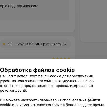
юр с подологическим
5.0
Студия 56, ул. Притыцкого, 87
ественно, быстро. Здорово, что 
Обработка файлов cookie
тки можно решить и подологические 
ибо!
Наш сайт использует файлы cookie для обеспечения
удобства пользователей сайта, его улучшения, сбора
 Притыцкого, 87
Источник Yclients
статистики и предоставления персонализированных
рекомендаций.
Вы можете настроить параметры использования файлов
специалист, и отличный педикюр!
cookie или изменить свое согласие в более позднее время.