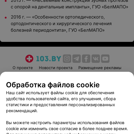
2015 г. — «Несъёмные конструкции зубных протезов
с опорой на дентальные импланты», ГУО «БелМАПО»
2016 г. — «Особенности ортопедического,
ортодонтического и хирургического лечения
болезней периодонтита», ГУО «БелМАПО»
О проекте
Новости проекта
Размещение рекламы
Медицинский маркетинг
Публичный договор
Обработка файлов cookie
Пользовательское соглашение
Способы оплаты
Наш сайт использует файлы cookie для обеспечения
Вакансии
Партнеры
удобства пользователей сайта, его улучшения, сбора
Написать руководителю 103.by
статистики и предоставления персонализированных
Написать в поддержку
рекомендаций.
Персональные настройки cookie
Вы можете настроить параметры использования файлов
Обработка персональных данных
cookie или изменить свое согласие в более позднее время.