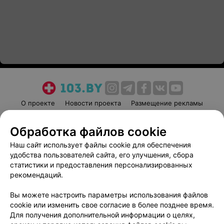
О проекте
Новости проекта
Размещение рекламы
Медицинский маркетинг
Публичный договор
Обработка файлов cookie
Пользовательское соглашение
Способы оплаты
Наш сайт использует файлы cookie для обеспечения
Вакансии
Партнеры
удобства пользователей сайта, его улучшения, сбора
Написать руководителю 103.by
статистики и предоставления персонализированных
Написать в поддержку
рекомендаций.
Персональные настройки cookie
Вы можете настроить параметры использования файлов
Обработка персональных данных
cookie или изменить свое согласие в более позднее время.
Для получения дополнительной информации о целях,