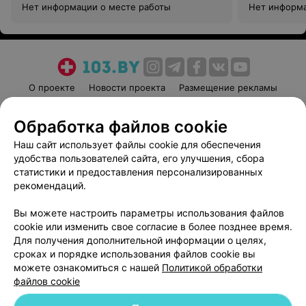
Нет информации о месте работы
Нет информа
О проекте
Новости проекта
Размещение рекламы
Медицинский маркетинг
Публичный договор
Обработка файлов cookie
Пользовательское соглашение
Способы оплаты
Наш сайт использует файлы cookie для обеспечения
Вакансии
Партнеры
удобства пользователей сайта, его улучшения, сбора
Написать руководителю 103.by
статистики и предоставления персонализированных
Написать в поддержку
рекомендаций.
Персональные настройки cookie
Вы можете настроить параметры использования файлов
Обработка персональных данных
cookie или изменить свое согласие в более позднее время.
Для получения дополнительной информации о целях,
сроках и порядке использования файлов cookie вы
можете ознакомиться с нашей
Политикой обработки
файлов cookie