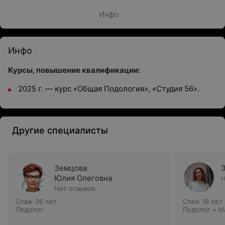
Инфо
Инфо
Курсы, повышение квалификации:
2025 г. — курс «Общая Подология», «Студия 56».
Другие специалисты
Земцова
Юлия Олеговна
Н
Нет отзывов
Стаж 26 лет
Стаж 19 лет
Подолог
Подолог • М