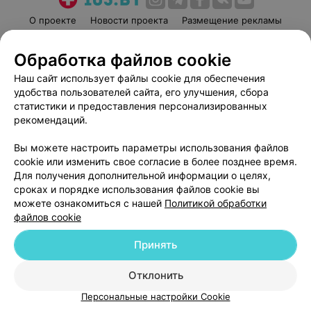
О проекте
Новости проекта
Размещение рекламы
Медицинский маркетинг
Публичный договор
Обработка файлов cookie
Пользовательское соглашение
Способы оплаты
Наш сайт использует файлы cookie для обеспечения
Вакансии
Партнеры
удобства пользователей сайта, его улучшения, сбора
Написать руководителю 103.by
статистики и предоставления персонализированных
Написать в поддержку
рекомендаций.
Персональные настройки cookie
Вы можете настроить параметры использования файлов
Обработка персональных данных
cookie или изменить свое согласие в более позднее время.
Для получения дополнительной информации о целях,
сроках и порядке использования файлов cookie вы
можете ознакомиться с нашей
Политикой обработки
файлов cookie
Принять
© 2026 ООО «Артокс Лаб», УНП 191700409
| 220012, Республика Беларусь,
г. Минск, улица Толбухина, 2, пом. 16 | help@103.by
Отклонить
Служба поддержки
+375 291212755
Персональные настройки Cookie