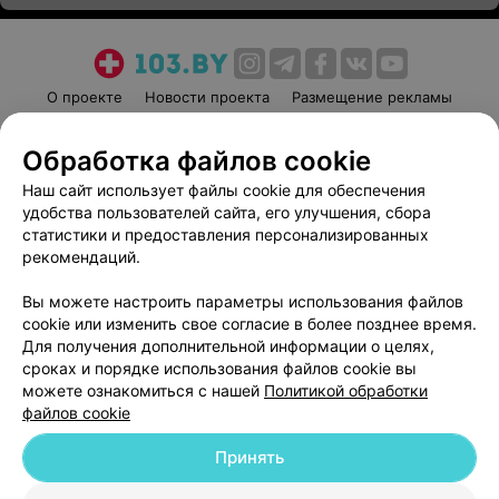
О проекте
Новости проекта
Размещение рекламы
Медицинский маркетинг
Публичный договор
Обработка файлов cookie
Пользовательское соглашение
Способы оплаты
Наш сайт использует файлы cookie для обеспечения
Вакансии
Партнеры
удобства пользователей сайта, его улучшения, сбора
Написать руководителю 103.by
статистики и предоставления персонализированных
Написать в поддержку
рекомендаций.
Персональные настройки cookie
Вы можете настроить параметры использования файлов
Обработка персональных данных
cookie или изменить свое согласие в более позднее время.
Для получения дополнительной информации о целях,
сроках и порядке использования файлов cookie вы
можете ознакомиться с нашей
Политикой обработки
файлов cookie
Принять
© 2026 ООО «Артокс Лаб», УНП 191700409
| 220012, Республика Беларусь,
г. Минск, улица Толбухина, 2, пом. 16 | help@103.by