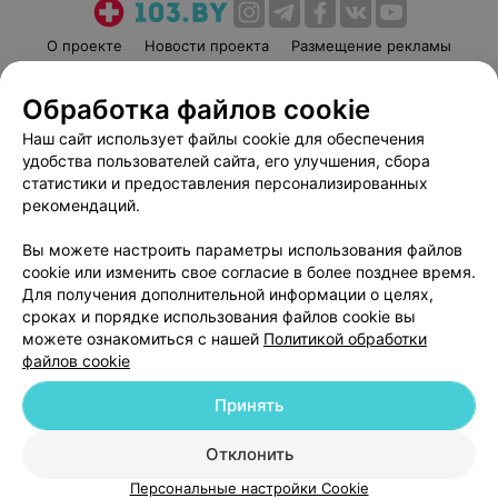
О проекте
Новости проекта
Размещение рекламы
Медицинский маркетинг
Публичный договор
Обработка файлов cookie
Пользовательское соглашение
Способы оплаты
Наш сайт использует файлы cookie для обеспечения
Вакансии
Партнеры
удобства пользователей сайта, его улучшения, сбора
Написать руководителю 103.by
статистики и предоставления персонализированных
Написать в поддержку
рекомендаций.
Персональные настройки cookie
Вы можете настроить параметры использования файлов
Обработка персональных данных
cookie или изменить свое согласие в более позднее время.
Для получения дополнительной информации о целях,
сроках и порядке использования файлов cookie вы
можете ознакомиться с нашей
Политикой обработки
файлов cookie
Принять
© 2026 ООО «Артокс Лаб», УНП 191700409
| 220012, Республика Беларусь,
г. Минск, улица Толбухина, 2, пом. 16 | help@103.by
Отклонить
Служба поддержки
+375 291212755
Персональные настройки Cookie