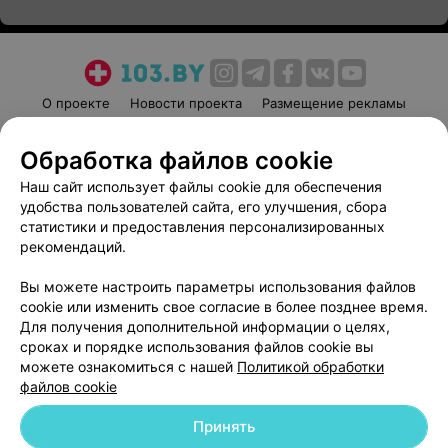
О проекте
Новости проекта
Размещение рекламы
Медицинский маркетинг
Публичный договор
Обработка файлов cookie
Пользовательское соглашение
Способы оплаты
Наш сайт использует файлы cookie для обеспечения
Вакансии
Партнеры
удобства пользователей сайта, его улучшения, сбора
Написать руководителю 103.by
статистики и предоставления персонализированных
Написать в поддержку
рекомендаций.
Персональные настройки cookie
Вы можете настроить параметры использования файлов
Обработка персональных данных
cookie или изменить свое согласие в более позднее время.
Для получения дополнительной информации о целях,
сроках и порядке использования файлов cookie вы
можете ознакомиться с нашей
Политикой обработки
файлов cookie
Принять
© 2026 ООО «Артокс Лаб», УНП 191700409
| 220012, Республика Беларусь,