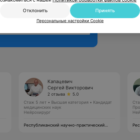
Отклонить
Принять
Персональные настройки Cookie
Рекомендую
Капацевич
Сергей Викторович
2 отзыва
5.0
Стаж 5 лет
•
Высшая категория
•
Кандидат
Ста
медицинских наук
Про
Нейрохирург
Ней
Республиканский научно-практический
Рес
центр неврологии и нейрохирургии
цен