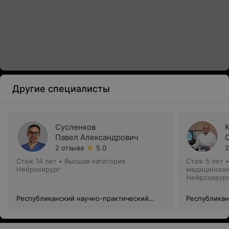
Другие специалисты
Сусленков
Павел Александрович
2 отзыва
5.0
2
Стаж 14 лет
•
Высшая категория
Стаж 5 лет
Нейрохирург
медицинских
Нейрохирур
Республиканский научно-практический
Республикан
центр неврологии и нейрохирургии
центр невро