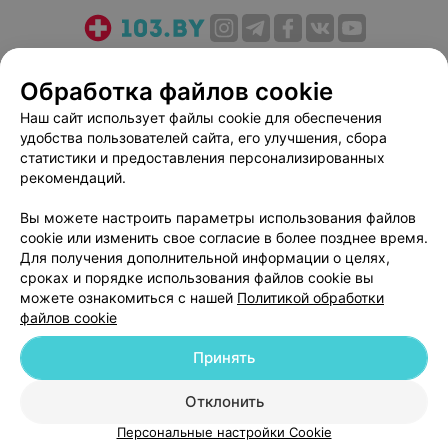
О проекте
Новости проекта
Размещение рекламы
Обработка файлов cookie
Медицинский маркетинг
Публичный договор
Пользовательское соглашение
Способы оплаты
Наш сайт использует файлы cookie для обеспечения
удобства пользователей сайта, его улучшения, сбора
Вакансии
Партнеры
статистики и предоставления персонализированных
Написать руководителю 103.by
рекомендаций.
Написать в поддержку
Вы можете настроить параметры использования файлов
Персональные настройки cookie
cookie или изменить свое согласие в более позднее время.
Обработка персональных данных
Для получения дополнительной информации о целях,
сроках и порядке использования файлов cookie вы
можете ознакомиться с нашей
Политикой обработки
файлов cookie
Принять
© 2026 ООО «Артокс Лаб», УНП 191700409
| 220012, Республика Беларусь,
Отклонить
г. Минск, улица Толбухина, 2, пом. 16 | help@103.by
Персональные настройки Cookie